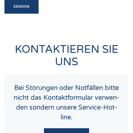
KONTAKTIEREN SIE
UNS
Bei Stö­run­gen oder Not­fäl­len bit­te
nicht das Kon­takt­for­mu­lar ver­wen­
den son­dern unse­re Ser­vice-Hot­
line.