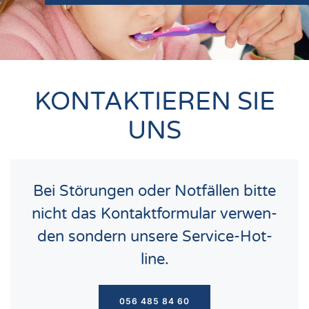
KONTAKTIEREN SIE
UNS
Bei Stö­run­gen oder Not­fäl­len bit­te
nicht das Kon­takt­for­mu­lar ver­wen­
den son­dern unse­re Ser­vice-Hot­
line.
056 485 84 60