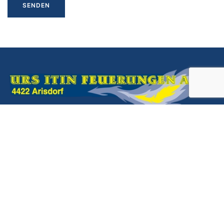
SERVICE HOTLINE
(0)61 811 21 29
E-MAIL
URS ITIN FEUERUNGEN AG
BERSTELSTRASSE 21
4422 ARISDORF