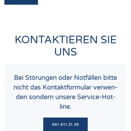
KONTAKTIEREN SIE
UNS
Bei Stö­run­gen oder Not­fäl­len bit­te
nicht das Kon­takt­for­mu­lar ver­wen­
den son­dern unse­re Ser­vice-Hot­
line.
061 811 21 29