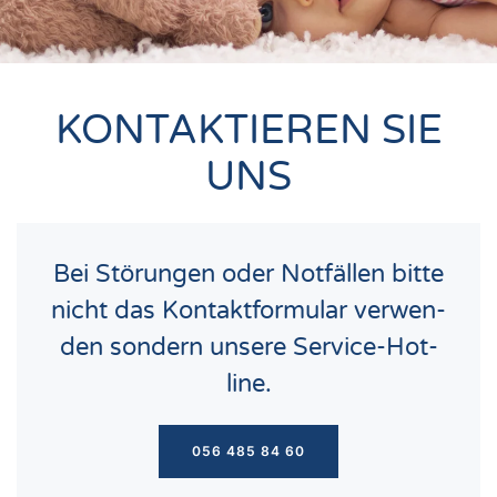
KONTAKTIEREN SIE
UNS
Bei Stö­run­gen oder Not­fäl­len bit­te
nicht das Kon­takt­for­mu­lar ver­wen­
den son­dern unse­re Ser­vice-Hot­
line.
056 485 84 60