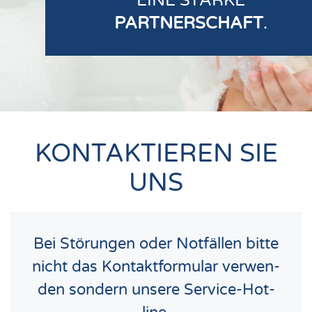
EINE STARKE
PARTNERSCHAFT
.
KONTAKTIEREN SIE
UNS
Bei Stö­run­gen oder Not­fäl­len bit­te
nicht das Kon­takt­for­mu­lar ver­wen­
den son­dern unse­re Ser­vice-Hot­